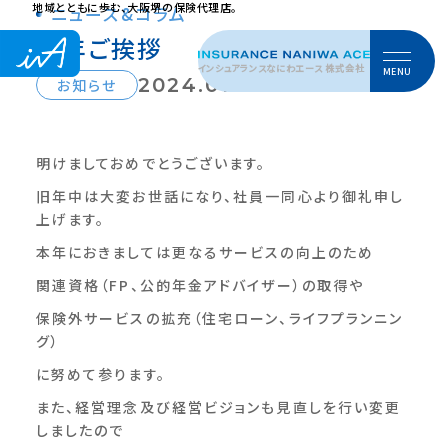
地域とともに歩む、大阪堺の保険代理店。
ニュース&コラム
新年ご挨拶
インシュアランスなにわエース 株式会社
MENU
2024.01.09
お知らせ
明けましておめでとうございます。
旧年中は大変お世話になり、社員一同心より御礼申し
上げます。
本年におきましては更なるサービスの向上のため
関連資格（FP、公的年金アドバイザー）の取得や
保険外サービスの拡充（住宅ローン、ライフプランニン
グ）
に努めて参ります。
また、経営理念及び経営ビジョンも見直しを行い変更
しましたので